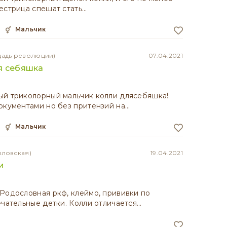
естрица спешат стать…
мальчик
щадь революции)
07.04.2021
я себяшка
ый триколорный мальчик колли длясебяшка!
окументами но без притензий на…
мальчик
иловская)
19.04.2021
и
Родословная ркф, клеймо, прививки по
ечательные детки. Колли отличается…