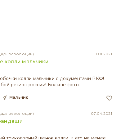
щадь революции)
11.01.2021
е колли мальчики
обочки колли мальчики с документами РКФ!
юбой регион россии! Больше фото…
мальчик
щадь революции)
07.04.2021
рандаши
й триколорный щенок колли, и его не менее