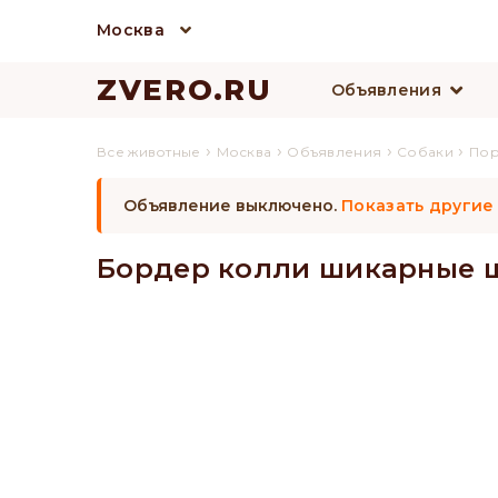
Москва
ZVERO.RU
Объявления
›
›
›
›
Все животные
Москва
Объявления
Собаки
По
Объявление выключено.
Показать другие
Бордер колли шикарные 