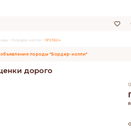
›
›
роды
Бордер-колли
№23624
 объявления породы "Бордер-колли"
щенки дорого
0
8