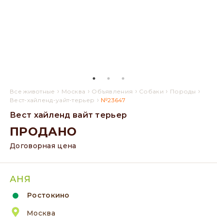
›
›
›
›
›
Все животные
Москва
Объявления
Собаки
Породы
›
Вест-хайленд-уайт-терьер
№23647
Вест хайленд вайт терьер
ПРОДАНО
Договорная цена
АНЯ
Ростокино
Москва