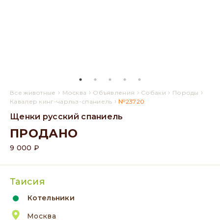
›
›
›
›
›
Все животные
Москва
Объявления
Собаки
Породы
›
Кавалер кинг-чарльз-спаниель
№23720
Щенки русский спаниель
ПРОДАНО
9 000 ₽
Таисия
Котельники
Москва