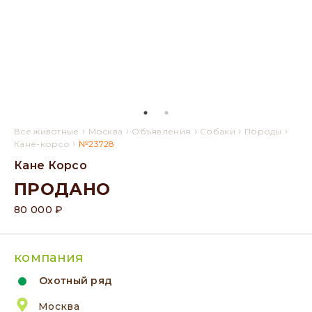
›
›
›
›
›
Все животные
Москва
Объявления
Собаки
Породы
›
Кане-корсо
№23728
Кане Корсо
ПРОДАНО
80 000 ₽
компания
Охотный ряд
Москва