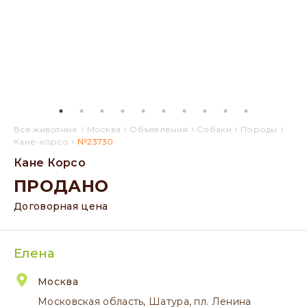
›
›
›
›
›
Все животные
Москва
Объявления
Собаки
Породы
›
Кане-корсо
№23730
Кане Корсо
ПРОДАНО
Договорная цена
Елена
Москва
Московская область, Шатура, пл. Ленина