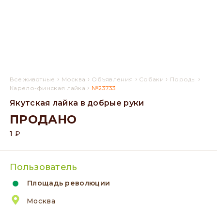
›
›
›
›
›
Все животные
Москва
Объявления
Собаки
Породы
›
Карело-финская лайка
№23733
Якутская лайка в добрые руки
ПРОДАНО
1 ₽
Пользователь
Площадь революции
Москва