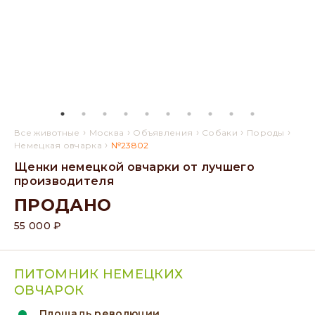
›
›
›
›
›
Все животные
Москва
Объявления
Собаки
Породы
›
Немецкая овчарка
№23802
Щенки немецкой овчарки от лучшего
производителя
ПРОДАНО
55 000 ₽
ПИТОМНИК НЕМЕЦКИХ
ОВЧАРОК
Площадь революции