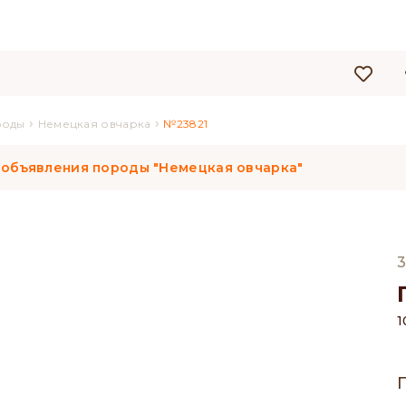
›
›
роды
Немецкая овчарка
№23821
 объявления породы "Немецкая овчарка"
3
1