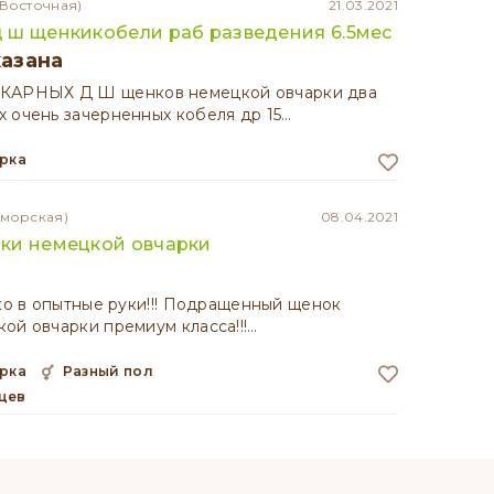
-Восточная)
21.03.2021
 ш щенкикобели раб разведения 6.5мес
казана
РНЫХ Д Ш щенков немецкой овчарки два
 очень зачерненных кобеля др 15…
арка
оморская)
08.04.2021
ки немецкой овчарки
ько в опытные руки!!! Подращенный щенок
ой овчарки премиум класса!!!…
арка
разный пол
яцев