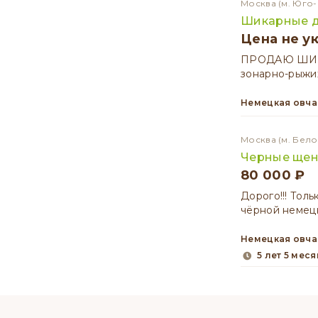
Москва
(м. Юго
Шикарные д
Цена не у
ПРОДАЮ ШИКА
зонарно-рыжих
Немецкая овч
Москва
(м. Бел
Черные щен
80 000 ₽
Дорого!!! Тол
чёрной немецк
Немецкая овч
5 лет 5 мес