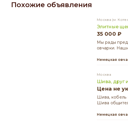
Похожие объявления
Москва
(м. Коте
Элитные ще
35 000 ₽
Мы рады пред
овчарки. Наши
Немецкая овч
Москва
Шива, друг 
Цена не у
Шива, кобель 
Шива общител
Немецкая овч