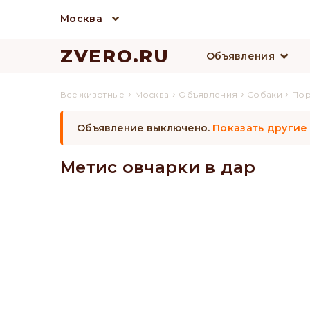
Москва
ZVERO.RU
Объявления
›
›
›
›
Все животные
Москва
Объявления
Собаки
По
Объявление выключено.
Показать другие
Метис овчарки в дар