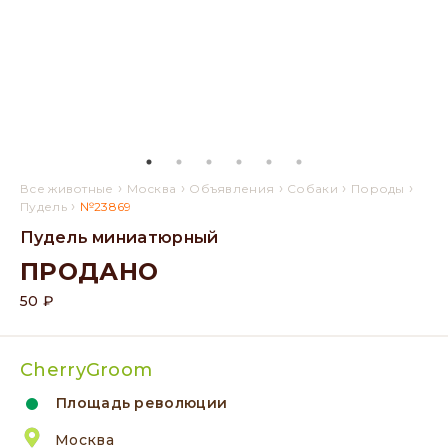
›
›
›
›
›
Все животные
Москва
Объявления
Собаки
Породы
›
Пудель
№23869
Пудель миниатюрный
ПРОДАНО
50 ₽
CherryGroom
Площадь революции
Москва