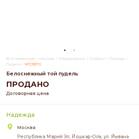
›
›
›
›
›
Все животные
Москва
Объявления
Собаки
Породы
›
Пудель
№23870
Белоснежный той пудель
ПРОДАНО
Договорная цена
Надежда
Москва
Республика Марий Эл, Йошкар-Ола, ул. Йывана