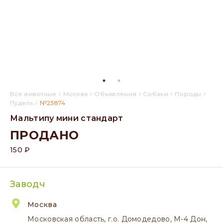
›
›
›
›
›
Все животные
Москва
Объявления
Собаки
Породы
›
Пудель
№23874
Мальтипу мини стандарт
ПРОДАНО
150 ₽
Заводч
Москва
Московская область, г.о. Домодедово, М-4 Дон,