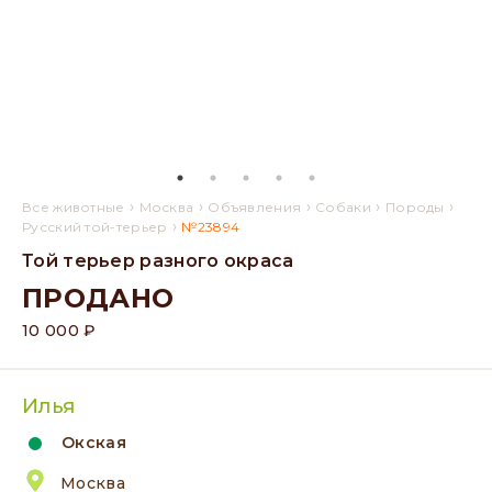
›
›
›
›
›
Все животные
Москва
Объявления
Собаки
Породы
›
Русский той-терьер
№23894
Той терьер разного окраса
ПРОДАНО
10 000 ₽
Илья
Окская
Москва