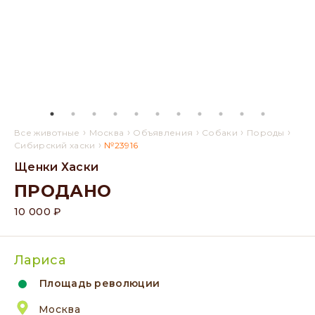
›
›
›
›
›
Все животные
Москва
Объявления
Собаки
Породы
›
Сибирский хаски
№23916
Щенки Хаски
ПРОДАНО
10 000 ₽
Лариса
Площадь революции
Москва