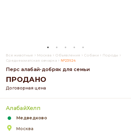
›
›
›
›
›
Все животные
Москва
Объявления
Собаки
Породы
›
Среднеазиатская овчарка
№23924
Перс алабай-добряк для семьи
ПРОДАНО
Договорная цена
АлабайХелп
Медведково
Москва