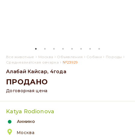
›
›
›
›
›
Все животные
Москва
Объявления
Собаки
Породы
›
Среднеазиатская овчарка
№23929
Алабай Кайсар, 4года
ПРОДАНО
Договорная цена
Katya Rodionova
Аннино
Москва