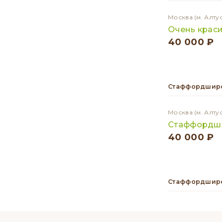
Москва
(м. Алту
Очень краси
40 000 ₽
Стаффордширс
Москва
(м. Алту
Стаффордши
40 000 ₽
Стаффордширс