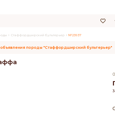
›
›
роды
Стаффордширский бультерьер
№23937
 объявления породы "Стаффордширский бультерьер"
таффа
0
3