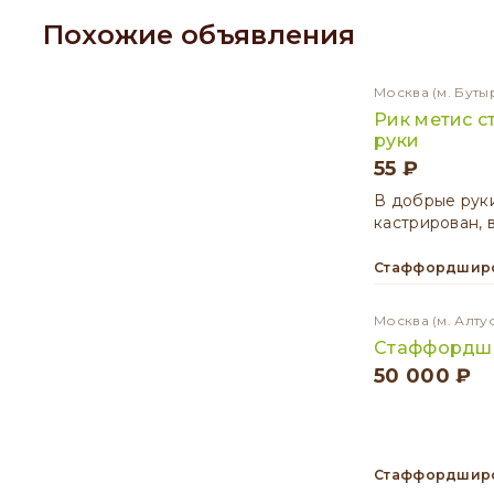
Похожие объявления
Москва
(м. Буты
Рик метис 
руки
55 ₽
В добрые руки
кастрирован, в
Стаффордширс
Москва
(м. Алту
Стаффордши
50 000 ₽
Стаффордширс