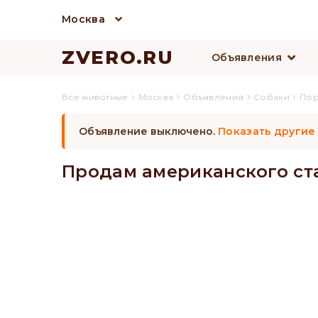
Москва
ZVERO.RU
Объявления
›
›
›
›
Все животные
Москва
Объявления
Собаки
По
Объявление выключено.
Показать другие
Продам американского с