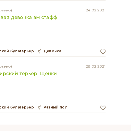
фьево)
24.02.2021
вая девочка ам.стафф
кий бультерьер
девочка
фьево)
28.02.2021
рский терьер. Щенки
кий бультерьер
разный пол