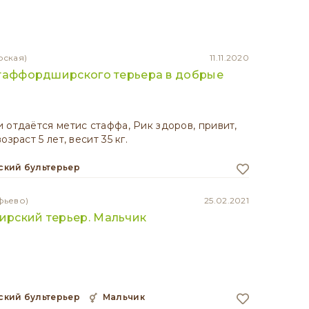
рская)
11.11.2020
стаффордширского терьера в добрые
 отдаётся метис стаффа, Рик здоров, привит,
озраст 5 лет, весит 35 кг.
кий бультерьер
фьево)
25.02.2021
рский терьер. Мальчик
кий бультерьер
мальчик