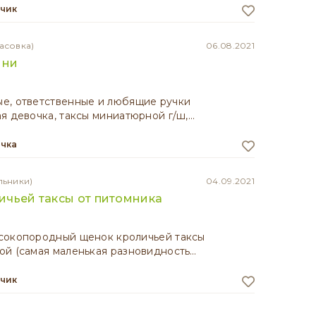
ьчик
асовка)
06.08.2021
ини
е, ответственные и любящие ручки
я девочка, таксы миниатюрной г/ш,…
очка
льники)
04.09.2021
ичьей таксы от питомника
сокопородный щенок кроличьей таксы
ой (самая маленькая разновидность…
ьчик