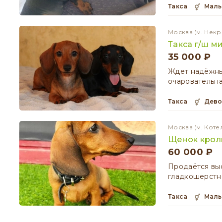
Такса
мал
Москва
(м. Некр
Такса г/ш м
35 000 ₽
Ждет надёжны
очаровательна
Такса
дев
Москва
(м. Коте
Щенок крол
60 000 ₽
Продаётся вы
гладкошерстн
Такса
мал