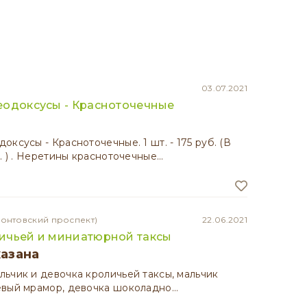
03.07.2021
еодоксусы - Красноточечные
оксусы - Красноточечные. 1 шт. - 175 руб. (В
т. ) . Неретины красноточечные…
монтовский проспект)
22.06.2021
ичьей и миниатюрной таксы
казана
ьчик и девочка кроличьей таксы, мальчик
евый мрамор, девочка шоколадно…