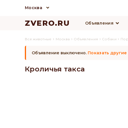
Москва
ZVERO.RU
Объявления
›
›
›
›
Все животные
Москва
Объявления
Собаки
По
Объявление выключено.
Показать другие
Кроличья такса