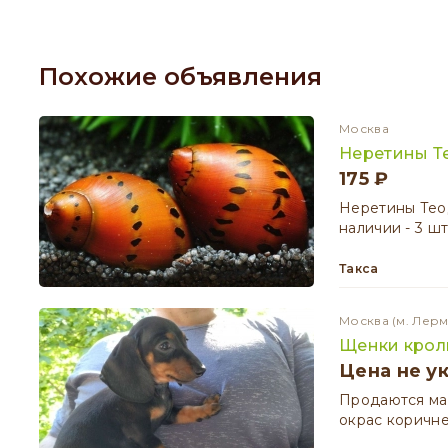
Похожие объявления
Москва
Неретины Т
175 ₽
Неретины Теод
наличии - 3 ш
Такса
Москва
(м. Лер
Щенки крол
Цена не у
Продаются мал
окрас коричн