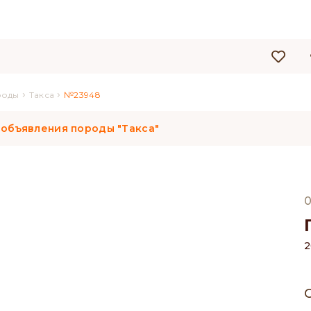
›
›
роды
Такса
№23948
 объявления породы "Такса"
0
2