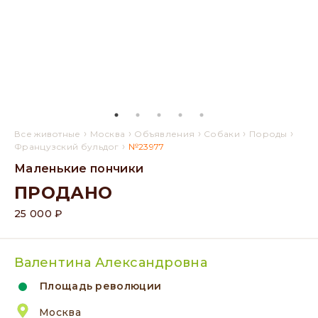
›
›
›
›
›
Все животные
Москва
Объявления
Собаки
Породы
›
Французский бульдог
№23977
Маленькие пончики
ПРОДАНО
25 000 ₽
Валентина Александровна
Площадь революции
Москва