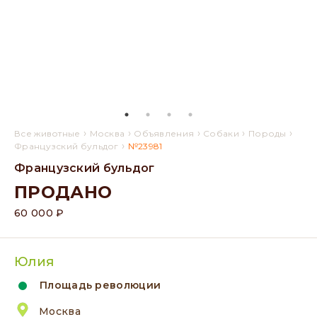
›
›
›
›
›
Все животные
Москва
Объявления
Собаки
Породы
›
Французский бульдог
№23981
Французский бульдог
ПРОДАНО
60 000 ₽
Юлия
Площадь революции
Москва