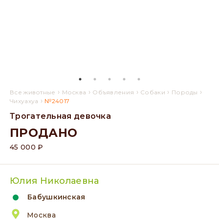
›
›
›
›
›
Все животные
Москва
Объявления
Собаки
Породы
›
Чихуахуа
№24017
Трогательная девочка
ПРОДАНО
45 000 ₽
Юлия Николаевна
Бабушкинская
Москва