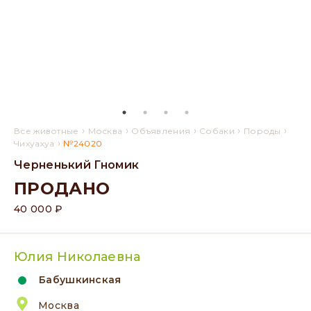
›
›
›
›
›
Все животные
Москва
Объявления
Собаки
Породы
›
Чихуахуа
№24020
Черненький Гномик
ПРОДАНО
40 000 ₽
Юлия Николаевна
Бабушкинская
Москва