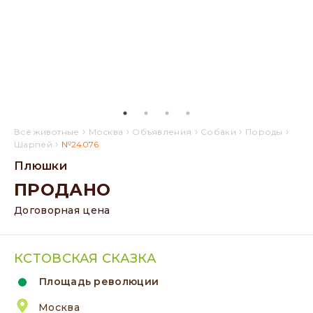
›
›
›
›
›
Все животные
Москва
Объявления
Собаки
Породы
›
Шарпей
№24076
Плюшки
ПРОДАНО
Договорная цена
КСТОВСКАЯ СКАЗКА
Площадь революции
Москва