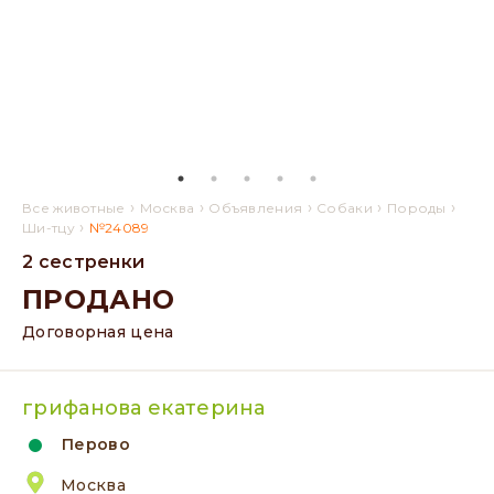
›
›
›
›
›
Все животные
Москва
Объявления
Собаки
Породы
›
Ши-тцу
№24089
2 сестренки
ПРОДАНО
Договорная цена
грифанова екатерина
Перово
Москва