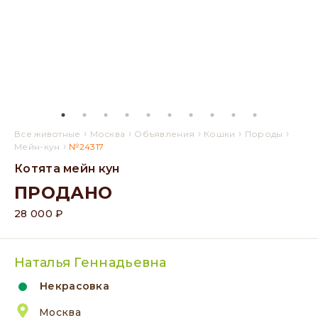
›
›
›
›
›
Все животные
Москва
Объявления
Кошки
Породы
›
Мейн-кун
№24317
Котята мейн кун
ПРОДАНО
28 000 ₽
Наталья Геннадьевна
Некрасовка
Москва