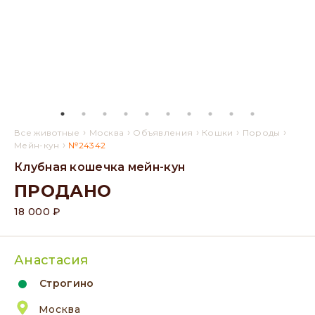
›
›
›
›
›
Все животные
Москва
Объявления
Кошки
Породы
›
Мейн-кун
№24342
Клубная кошечка мейн-кун
ПРОДАНО
18 000 ₽
Анастасия
Строгино
Москва