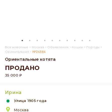
›
›
›
›
›
Все животные
Москва
Объявления
Кошки
Породы
›
Ориентальная
№24364
Ориентальные котята
ПРОДАНО
35 000 ₽
Ирина
Улица 1905 года
Москва