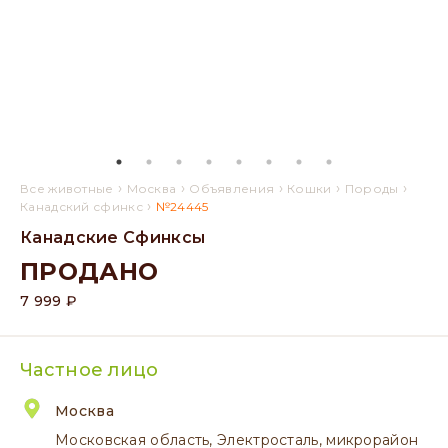
›
›
›
›
›
Все животные
Москва
Объявления
Кошки
Породы
›
Канадский сфинкс
№24445
Канадские Сфинксы
ПРОДАНО
7 999 ₽
Частное лицо
Москва
Московская область, Электросталь, микрорайон