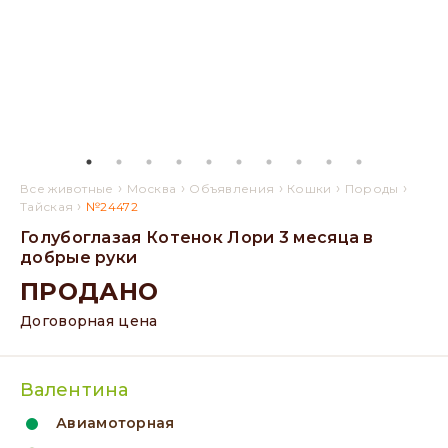
›
›
›
›
›
Все животные
Москва
Объявления
Кошки
Породы
›
Тайская
№24472
Голубоглазая Котенок Лори 3 месяца в
добрые руки
ПРОДАНО
Договорная цена
Валентина
Авиамоторная