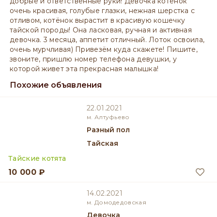
добрые и ответственные руки! Девочка котёнок
очень красивая, голубые глазки, нежная шерстка с
отливом, котёнок вырастит в красивую кошечку
тайской породы! Она ласковая, ручная и активная
девочка. 3 месяца, аппетит отличный. Лоток освоила,
очень мурчливая) Привезём куда скажете! Пишите,
звоните, пришлю номер телефона девушки, у
которой живет эта прекрасная малышка!
Похожие объявления
22.01.2021
м. Алтуфьево
разный пол
Тайская
Тайские котята
10 000 ₽
14.02.2021
м. Домодедовская
девочка