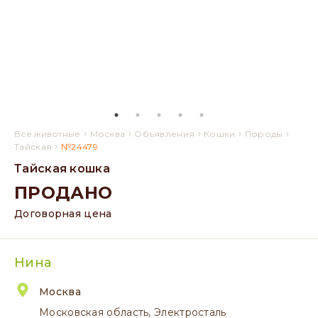
›
›
›
›
›
Все животные
Москва
Объявления
Кошки
Породы
›
Тайская
№24479
Тайская кошка
ПРОДАНО
Договорная цена
Нина
Москва
Московская область, Электросталь