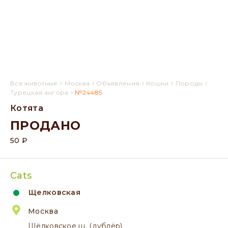
›
›
›
›
›
Все животные
Москва
Объявления
Кошки
Породы
›
Турецкая ангора
№24485
Котята
ПРОДАНО
50 ₽
Cats
Щелковская
Москва
Щёлковское ш. (дублёр)