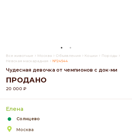
›
›
›
›
›
Все животные
Москва
Объявления
Кошки
Породы
›
Невская маскарадная
№24544
Чудесная девочка от чемпионов с док-ми
ПРОДАНО
20 000 ₽
Елена
Солнцево
Москва