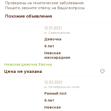
Проверены на генетические заболевания.
Пишите, звоните-отвечу на Ваши вопросы.
Похожие объявления
12.01.2021
м. Савеловская
девочка
6 лет
Невская
маскарадная
Невская девочка Евочка
Цена не указана
12.02.2021
м. Октябрьское поле
разный пол
6 лет
Невская