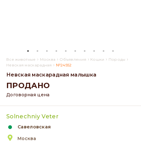
›
›
›
›
›
Все животные
Москва
Объявления
Кошки
Породы
›
Невская маскарадная
№24552
Невская маскарадная малышка
ПРОДАНО
Договорная цена
Solnechniy Veter
Савеловская
Москва