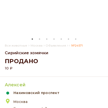
›
›
›
›
Все животные
Москва
Объявления
№24571
Сирийские хомячки
ПРОДАНО
10 ₽
Алексей
Нахимовский проспект
Москва