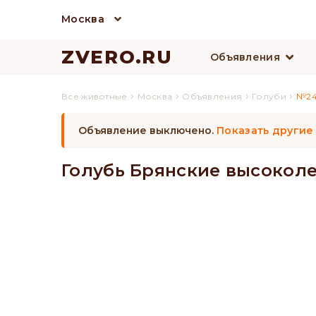
Москва
ZVERO.RU
Объявления
›
›
›
›
Все животные
Москва
Объявления
Голуби
№24
Объявление выключено.
Показать другие
Голубь Брянские высокол