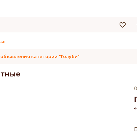
611
 объявления категории "Голуби"
етные
0
4