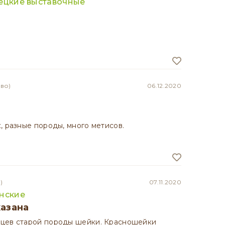
мецкие выставочные
во)
06.12.2020
, разные породы, много метисов.
)
07.11.2020
инские
казана
цев старой породы шейки. Красношейки