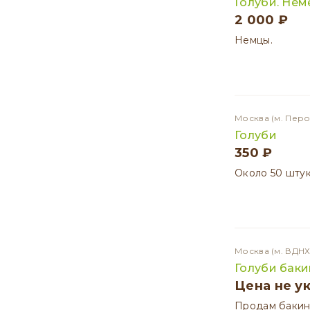
Голуби. Не
2 000 ₽
Немцы.
Москва
(м. Перо
Голуби
350 ₽
Около 50 штук
Москва
(м. ВДНХ
Голуби бак
Цена не у
Продам бакин