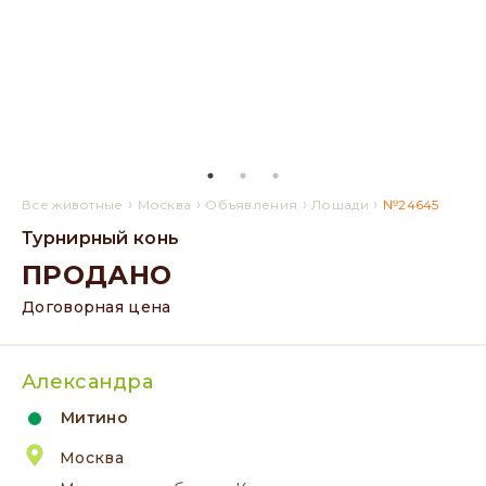
›
›
›
›
Все животные
Москва
Объявления
Лошади
№24645
Турнирный конь
ПРОДАНО
Договорная цена
Александра
Митино
Москва