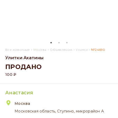
›
›
›
›
Все животные
Москва
Объявления
Улитки
№24690
Улитки Ахатины
ПРОДАНО
100 ₽
Анастасия
Москва
Московская область, Ступино, микрорайон А