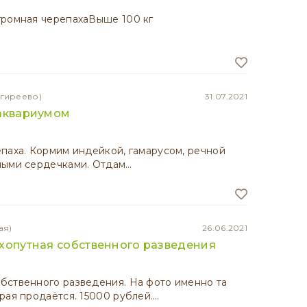
громная черепахаВыше 100 кг
огиреево)
31.07.2021
 аквариумом
паха. Кормим индейкой, гамарусом, речной
ными сердечками. Отдам…
ая)
26.06.2021
хопутная собственного разведения
бственного разведения. На фото именно та
рая продаётся. 15000 рублей.…