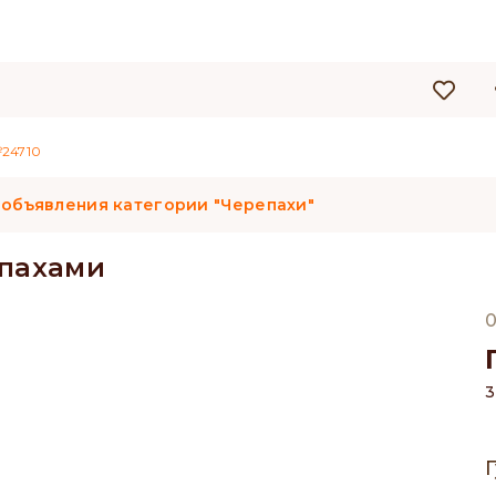
24710
 объявления категории "Черепахи"
епахами
0
3