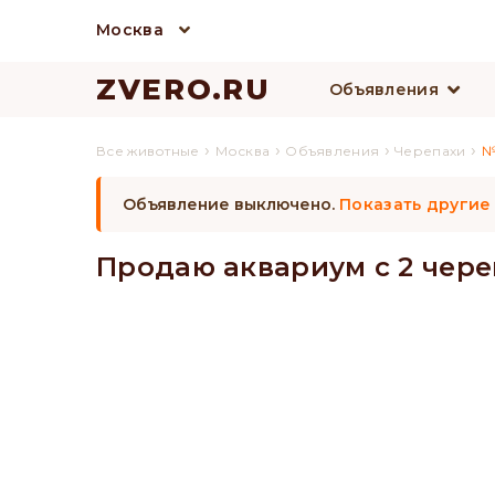
Москва
ZVERO.RU
Объявления
›
›
›
›
Все животные
Москва
Объявления
Черепахи
№
Объявление выключено.
Показать другие
Продаю аквариум с 2 чер