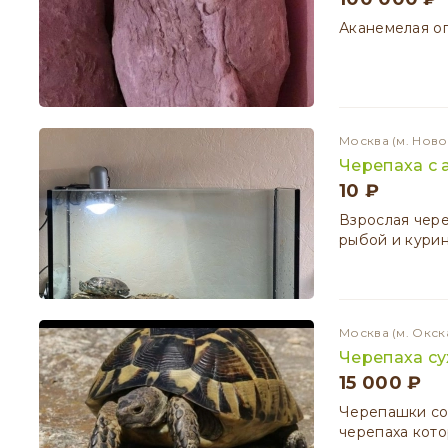
Аканемелая о
Москва
(м. Нов
Черепаха с
10 ₽
Взрослая чере
рыбой и кури
Москва
(м. Окск
Черепаха су
15 000 ₽
Черепашки со
черепаха кото