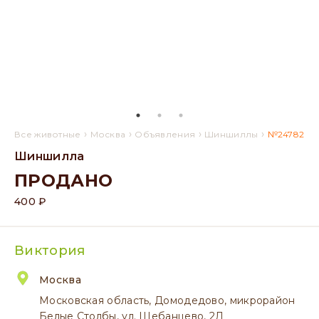
›
›
›
›
Все животные
Москва
Объявления
Шиншиллы
№24782
Шиншилла
ПРОДАНО
400 ₽
Виктория
Москва
Московская область, Домодедово, микрорайон
Белые Столбы, ул. Шебанцево, 2Д