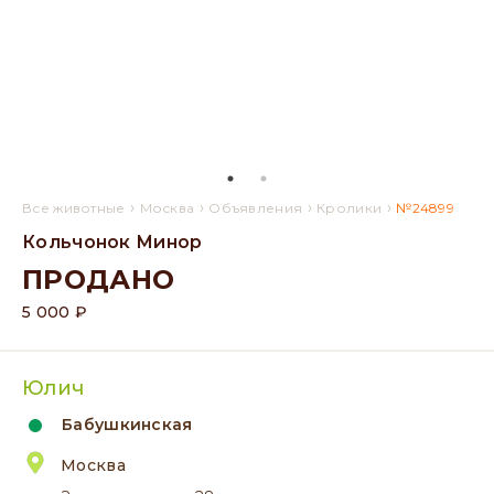
›
›
›
›
Все животные
Москва
Объявления
Кролики
№24899
Кольчонок Минор
ПРОДАНО
5 000 ₽
Юлич
Бабушкинская
Москва