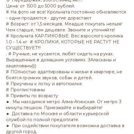
🐰 Передержек, зоогостиниц нет!!
Цена: от 1500 до 5000 рублей.
# На фото не все! Крольчата постоянно обновляются
- одни продаются - другие дорастают
# Возраст: от 1,5 месяцев. Младше покупать нельзя!
Чем старше, тем дешевле. Звоните и уточняйте!
# Крольчата КАРЛИКОВЫЕ. Вес взрослого кролика
1.0 - 1.4 кг # КРОЛИКИ, КОТОРЫЕ НЕ РАСТУТ НЕ
СУЩЕСТВУЕТ!!!
. # Ручные, не кусаются, любят сидеть на руках.
Выращенные в домашних условиях. ЗАласканы и
зацелованы)))
# ПОлностью адаптированы к жизни в квартире, не
боятся громких звуков, собак и детей.
# Приучены к лотку и автопоилке.
# Проглистованы
# Привиты по возрасту
►. Мы находимся метро Алма-Атинская. От метро 3
минуты пешком. Приезжайте и выбирайте!
► Доставка по Москве и области курьерской
службой по полной предоплате.
► При содействии покупателя возможна доставка в
другой город.