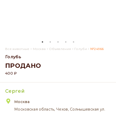
›
›
›
›
Все животные
Москва
Объявления
Голуби
№24966
Голубь
ПРОДАНО
400 ₽
Сергей
Москва
Московская область, Чехов, Солнышевская ул.