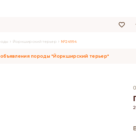
›
›
роды
Йоркширский терьер
№24994
 объявления породы "Йоркширский терьер"
0
2