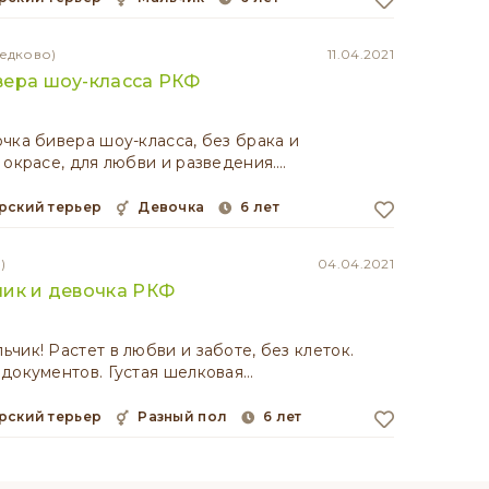
едково)
11.04.2021
вера шоу-класса РКФ
чка бивера шоу-класса, без брака и
 окрасе, для любви и разведения.…
рский терьер
девочка
6 лет
)
04.04.2021
чик и девочка РКФ
чик! Растет в любви и заботе, без клеток.
документов. Густая шелковая…
рский терьер
разный пол
6 лет