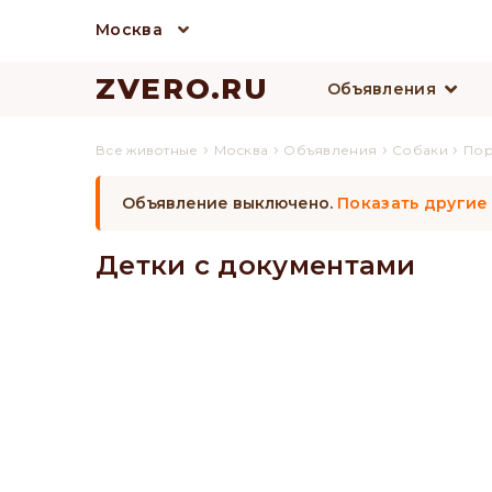
Москва
ZVERO.RU
Объявления
›
›
›
›
Все животные
Москва
Объявления
Собаки
По
Объявление выключено.
Показать другие
Детки с документами