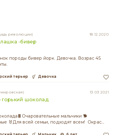
щадь революции)
18.12.2020
илашка -бивер
ок породы бивер йорк. Девочка. Возрас 45
ты.
рский терьер
девочка
емировская)
13.03.2021
 горький шоколад
кoлaда🍫Очаровательные мaльчики 🐕
 🐰Для всeй cемьи, подxoдят вceм! Oкpaс…
рский терьер
мальчик
6 лет