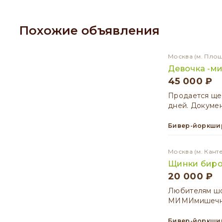
Похожие объявления
Москва
(м. Пло
Девочка -м
45 000 ₽
Продается щен
дней. Докумен
Бивер-йоркши
Москва
(м. Кант
Щинки биро
20 000 ₽
Любитeлям шo
МИMИмишечные
Бивер-йоркши