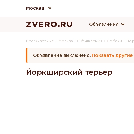
Москва
ZVERO.RU
Объявления
›
›
›
›
Все животные
Москва
Объявления
Собаки
По
Объявление выключено.
Показать другие
Йоркширский терьер