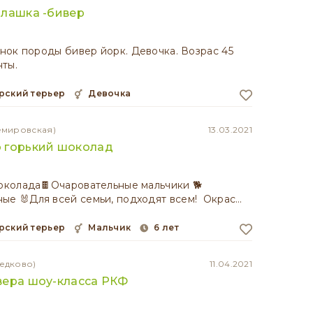
илашка -бивер
ок породы бивер йорк. Девочка. Возрас 45
ты.
рский терьер
девочка
емировская)
13.03.2021
 горький шоколад
кoлaда🍫Очаровательные мaльчики 🐕
 🐰Для всeй cемьи, подxoдят вceм! Oкpaс…
рский терьер
мальчик
6 лет
едково)
11.04.2021
вера шоу-класса РКФ