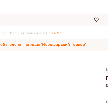
›
›
роды
Йоркширский терьер
№24997
 объявления породы "Йоркширский терьер"
1
Д