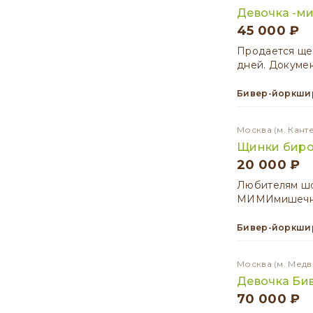
Девочка -м
45 000 ₽
Продается щен
дней. Докумен
Бивер-йоркши
Москва
(м. Кант
Щинки биро
20 000 ₽
Любитeлям шo
МИMИмишечные
Бивер-йоркши
Москва
(м. Медв
Девочка Би
70 000 ₽