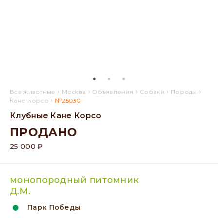
›
›
›
›
›
Все животные
Москва
Объявления
Собаки
Породы
›
Кане-корсо
№25030
Клубные Кане Корсо
ПРОДАНО
25 000 ₽
монопородный питомник
Д.М.
Парк Победы