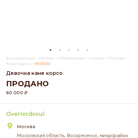
›
›
›
›
›
Все животные
Москва
Объявления
Собаки
Породы
›
Кане-корсо
№25033
Девочка кане корсо
ПРОДАНО
60 000 ₽
Overlordsoul
Москва
Московская область, Воскресенск, микрорайон