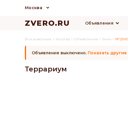
Москва
ZVERO.RU
Объявления
›
›
›
›
Все животные
Москва
Объявления
Змеи
№2516
Объявление выключено.
Показать другие
Террариум