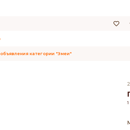
7
 объявления категории "Змеи"
2
1