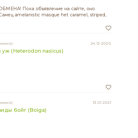
ОБМЕНА! Пока объявление на сайте, оно
мец amelanistic masque het caramel, striped,
окино)
24.12.2020
уж (Heterodon nasicus)
окино)
13.01.2021
иды бойг (Boiga)