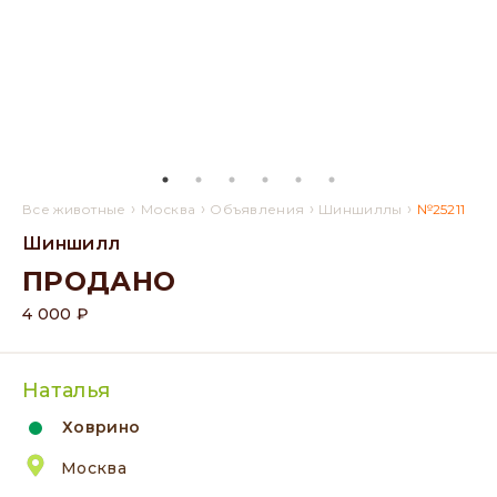
›
›
›
›
Все животные
Москва
Объявления
Шиншиллы
№25211
Шиншилл
ПРОДАНО
4 000 ₽
Наталья
Ховрино
Москва