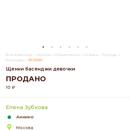
›
›
›
›
›
Все животные
Москва
Объявления
Собаки
Породы
›
Басенджи
№25381
Щенки басенджи девочки
ПРОДАНО
10 ₽
Елена Зубкова
Аннино
Москва