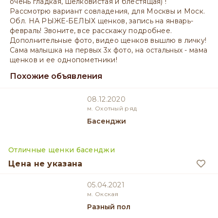
очень гладкая, шелковистая и блестящая) !
Рассмотрю вариант совладения, для Москвы и Моск.
Обл. НА РЫЖЕ-БЕЛЫХ щенков, запись на январь-
февраль! Звоните, все расскажу подробнее.
Дополнительные фото, видео щенков вышлю в личку!
Сама малышка на первых 3х фото, на остальных - мама
щенков и ее однопометники!
Похожие объявления
08.12.2020
м. Охотный ряд
Басенджи
Отличные щенки басенджи
Цена не указана
05.04.2021
м. Окская
разный пол