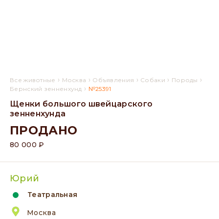
›
›
›
›
›
Все животные
Москва
Объявления
Собаки
Породы
›
Бернский зенненхунд
№25391
Щенки большого швейцарского
зенненхунда
ПРОДАНО
80 000 ₽
Юрий
Театральная
Москва