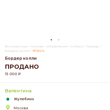
›
›
›
›
›
Все животные
Москва
Объявления
Собаки
Породы
›
Бордер-колли
№25414
Бордер колли
ПРОДАНО
15 000 ₽
Валентина
Жулебино
Москва